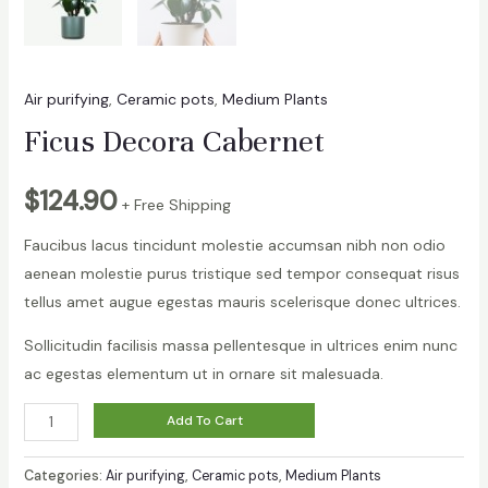
Air purifying
,
Ceramic pots
,
Medium Plants
Ficus Decora Cabernet
$
124.90
+ Free Shipping
Faucibus lacus tincidunt molestie accumsan nibh non odio
aenean molestie purus tristique sed tempor consequat risus
tellus amet augue egestas mauris scelerisque donec ultrices.
Sollicitudin facilisis massa pellentesque in ultrices enim nunc
ac egestas elementum ut in ornare sit malesuada.
Ficus
Add To Cart
Decora
Cabernet
Categories:
Air purifying
,
Ceramic pots
,
Medium Plants