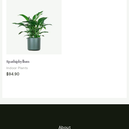
Spathiphyllum
Indoor Plants
$
94.90
About